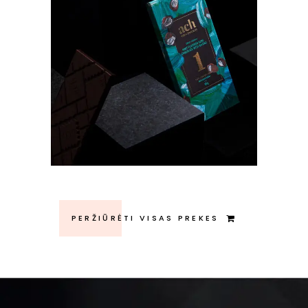
MĖTŲ SKONIO SALDUSIS JUODASIS
EKOLOGIŠKAS ŠOKOLADAS SU
RAZINOMIS
€
4.90
ŠOKOLADAS
PERŽIŪRĖTI VISAS PREKES