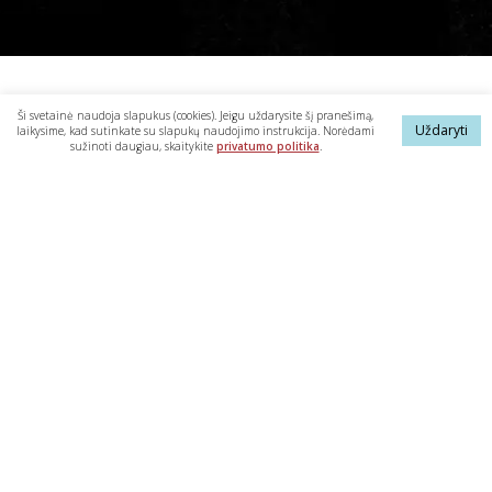
Ši svetainė naudoja slapukus (cookies). Jeigu uždarysite šį pranešimą,
Uždaryti
laikysime, kad sutinkate su slapukų naudojimo instrukcija. Norėdami
sužinoti daugiau, skaitykite
privatumo politika
.
ACH
YRA BE PERDIRBTO CUKRAUS
vietoj jo naudojame natūralų, nerafinuotą
kokosų žiedų cukrų.