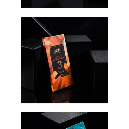
SALDUSIS JUODASIS EKOLOGIŠKAS
ŠOKOLADAS SU MIGDOLAIS IR
CINAMONU
€
4.90
ŠOKOLADAS