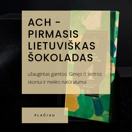
ACH -
PIRMASIS
LIETUVIŠKAS
ŠOKOLADAS
užaugintas gamtos. Gimęs iš aistros
skoniui ir meilės natūralumui.
PLAČIAU