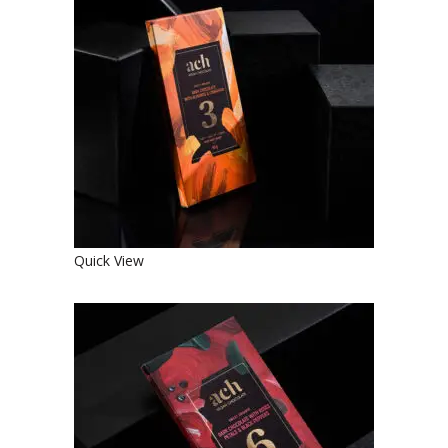
SALDUSIS JUODASIS EKOLOGIŠKAS
ŠOKOLADAS SU MIGDOLAIS IR
CINAMONU
€
4.90
Quick View
SALDUSIS JUODASIS EKOLOGIŠKAS
ŠOKOLADAS SU ROŽIŲ ŽIEDLAPIAIS
IR JUODAISIAIS PIPIRAIS