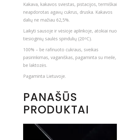
Kakava, kakavos sviestas, pistacijos, termiškai
neapdorotas agavų cukrus, druska. Kakavos
dalių ne mažiau 62,5%.
Laikyti sausoje ir vėsioje aplinkoje, atokiai nuo
tiesioginių saulės spindulių (20
C).
o
100% – be rafinuoto cukraus, sveikas
pasirinkimas, vaganiškas, pagaminta su meile,
be laktozės.
Pagaminta Lietuvoje.
PANAŠŪS
PRODUKTAI