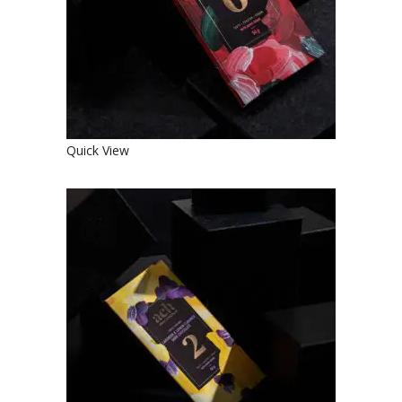
€
4.90
Quick View
LEVANDŲ IR CITRINŲ SKONIO
SALDUSIS JUODASIS EKOLOGIŠKAS
ŠOKOLADAS
€
4.90