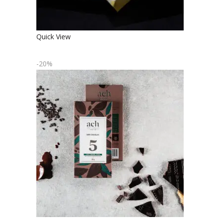
Quick View
-20%
JUODASIS EKOLOGIŠKAS
ŠOKOLADAS
€
4.90
€
3.92