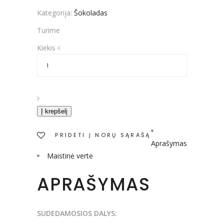
Kategorija:
Šokoladas
Turime
Kiekis
Kiekis
Į krepšelį
PRIDĖTI Į NORŲ SĄRAŠĄ
Aprašymas
Maistinė vertė
APRAŠYMAS
SUDEDAMOSIOS DALYS: