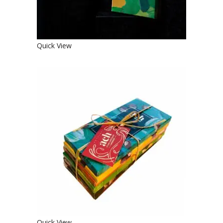
Quick View
6 ŠOKOLADŲ DOVANŲ RINKINYS –
JUODAS SALDUSIS EKOLOGIŠKAS
ŠOKOLADAS
€
29.90
Quick View