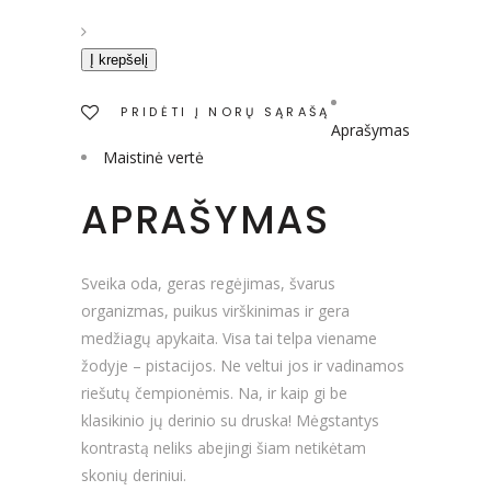
Į krepšelį
PRIDĖTI Į NORŲ SĄRAŠĄ
Aprašymas
Maistinė vertė
APRAŠYMAS
Sveika oda, geras regėjimas, švarus
organizmas, puikus virškinimas ir gera
medžiagų apykaita. Visa tai telpa viename
žodyje – pistacijos. Ne veltui jos ir vadinamos
riešutų čempionėmis. Na, ir kaip gi be
klasikinio jų derinio su druska! Mėgstantys
kontrastą neliks abejingi šiam netikėtam
skonių deriniui.