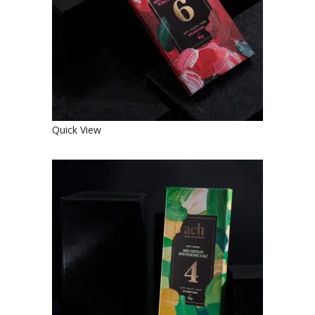
€
4.90
Quick View
SALDUSIS JUODASIS EKOLOGIŠKAS
ŠOKOLADAS SU PISTACIJOMIS IR
DRUSKA
€
4.90