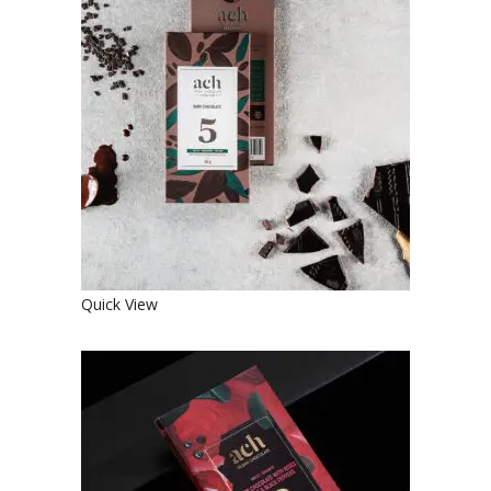
JUODASIS EKOLOGIŠKAS
ŠOKOLADAS
€
4.90
€
3.92
Quick View
SALDUSIS JUODASIS EKOLOGIŠKAS
ŠOKOLADAS SU ROŽIŲ ŽIEDLAPIAIS
IR JUODAISIAIS PIPIRAIS