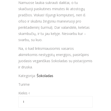
Namuose laukia sukrauti daiktai, o tu
skaičiuoji paskutines minutes iki atostogų
pradžios. Viskas! Išjungi kompiuterį, neri iš
ofiso ir skubriu žingsniu manevruoji pro
penktadieninį šurmulį. Dar valandėlė, keletas
skambučių, ir tu jau kelyje. Nesvarbu kur –
svarbu, su kuo.
Na, o kad linksmiausiomis vasaros
akimirkomis nestygotų energijos, pasirūpins
juodasis veganiškas šokoladas su pistacijomis
ir druska.
Kategorija:
Šokoladas
Turime
Kiekis
Kiekis